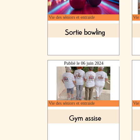
Vie des séniors et entraide
Vie 
Sortie bowling
Publié le
06 juin 2024
Vie des séniors et entraide
Vie 
Gym assise