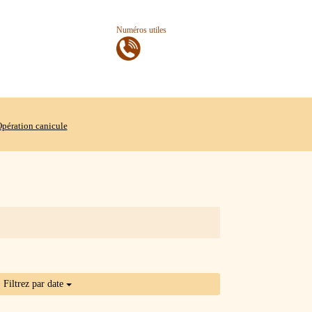
Numéros utiles
pération canicule
Filtrez par date