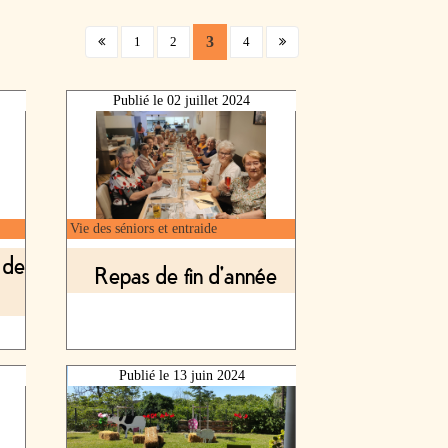
(current)
3
1
2
4
Publié le
02 juillet 2024
Vie des séniors et entraide
 de
Repas de fin d'année
Publié le
13 juin 2024