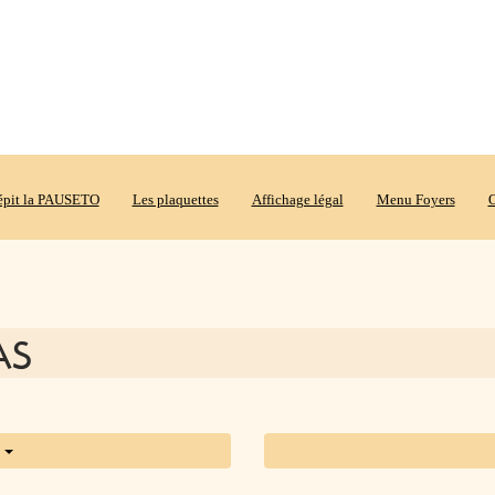
répit la PAUSETO
Les plaquettes
Affichage légal
Menu Foyers
O
CAS
s