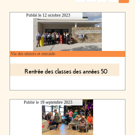
Halte répit
la
Publié le
12 octobre 2023
PAUSETO
Les
plaquettes
Affichage
Vie des séniors et entraide
légal
Menu
Rentrée des classes des années 50
Foyers
Opération
canicule
Publié le
19 septembre 2023