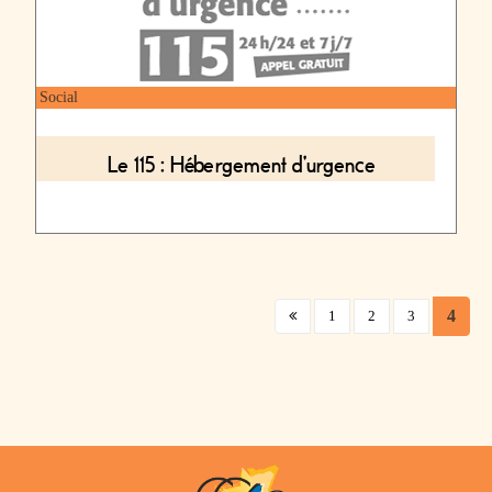
Social
Le 115 : Hébergement d'urgence
(curr
4
1
2
3