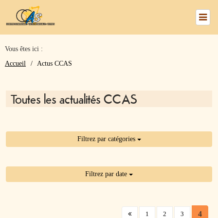
Vous êtes ici :
numéros
Accueil
Actus CCAS
utiles
Toutes les actualités CCAS
Nous
trouver
Filtrez par catégories
Le
CCAS
Filtrez par date
Mes
Services
(curr
4
1
2
3