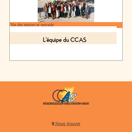
Halte répit
la
PAUSETO
Vie des séniors et entraide
Les
plaquettes
L'équipe du CCAS
Affichage
légal
Menu
Foyers
Opération
canicule
Nous trouver