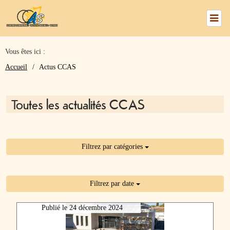
Vous êtes ici :
numéros
Accueil
Actus CCAS
utiles
Toutes les actualités CCAS
Nous
trouver
Filtrez par catégories
Le
CCAS
Filtrez par date
Publié le
24 décembre 2024
Mes
Services