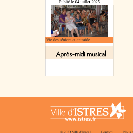
Publié le
04 juillet 2025
Vie des séniors et entraide
Aprés-midi musical
© 2023 Ville d'Istres |
Contact
|
Nous t