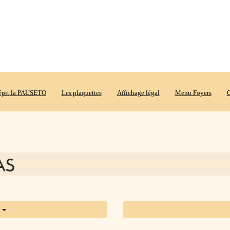
répit la PAUSETO
Les plaquettes
Affichage légal
Menu Foyers
O
CAS
s