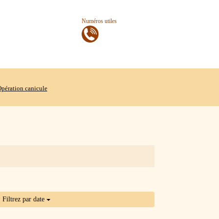
Numéros utiles
pération canicule
Filtrez par date