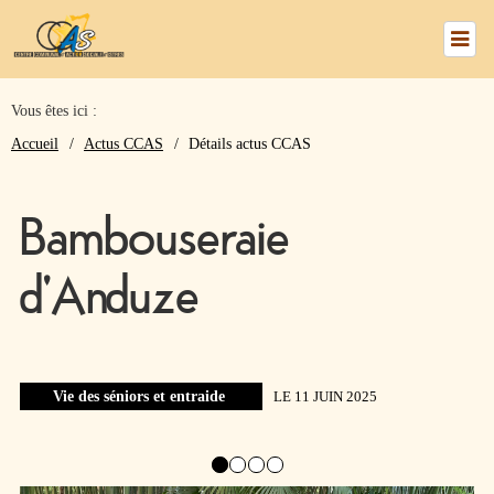
Vous êtes ici :
numéros
Accueil
Actus CCAS
Détails actus CCAS
utiles
Bambouseraie
Nous
d'Anduze
trouver
Le
CCAS
Vie des séniors et entraide
LE 11 JUIN 2025
Mes
Services