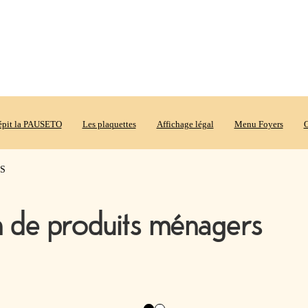
répit la PAUSETO
Les plaquettes
Affichage légal
Menu Foyers
O
AS
on de produits ménagers