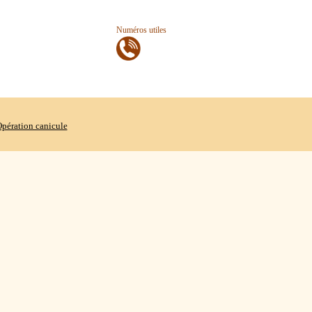
Numéros utiles
pération canicule