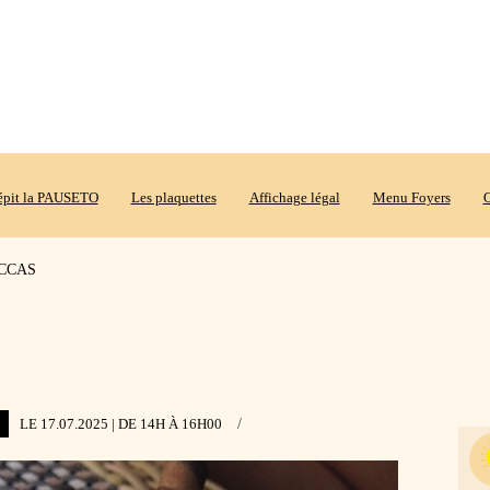
répit la PAUSETO
Les plaquettes
Affichage légal
Menu Foyers
O
a CCAS
LE 17.07.2025
| DE 14H
À 16H00
/