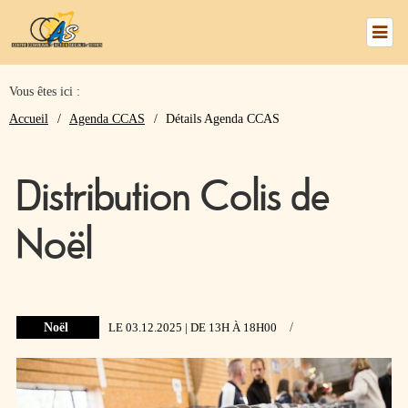
Vous êtes ici :
numéros
Accueil
Agenda CCAS
Détails Agenda CCAS
utiles
Distribution Colis de
Nous
Noël
trouver
Le
CCAS
Noël
LE 03.12.2025
| DE 13H
À 18H00
/
Mes
Services