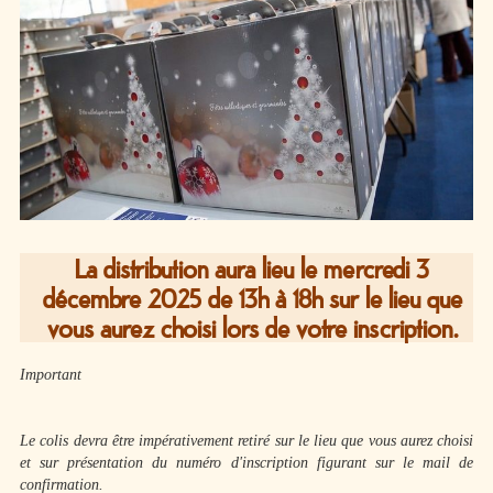
Halte répit
la
PAUSETO
Les
plaquettes
Affichage
légal
Menu
La distribution aura lieu le mercredi 3
Foyers
décembre 2025 de 13h à 18h sur le lieu que
Opération
vous aurez choisi lors de votre inscription.
canicule
Important
Le colis devra être impérativement retiré sur le lieu que vous aurez choisi
et sur présentation du numéro d'inscription figurant sur le mail de
confirmation.