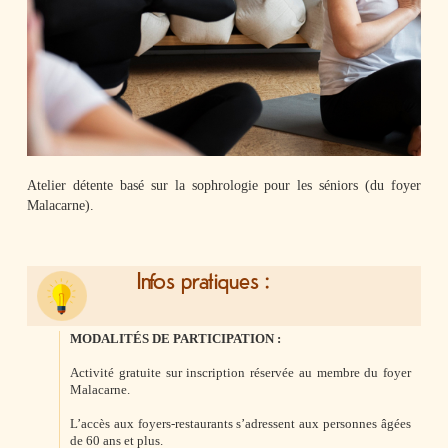
Halte répit
la
PAUSETO
Les
plaquettes
Affichage
Atelier détente basé sur la sophrologie pour les séniors (du foyer
légal
Malacarne).
Menu
Foyers
Infos pratiques :
Opération
canicule
MODALITÉS DE PARTICIPATION :
Activité gratuite sur inscription réservée au membre du foyer
Malacarne.
L’accès aux foyers-restaurants s’adressent aux personnes âgées
de 60 ans et plus.