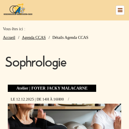
Vous êtes ici :
numéros
Accueil
Agenda CCAS
Détails Agenda CCAS
utiles
Sophrologie
Nous
trouver
Atelier | FOYER JACKY MALACARNE
Le
LE 12.12.2025
| DE 14H
À 16H00
/
CCAS
Mes
Services