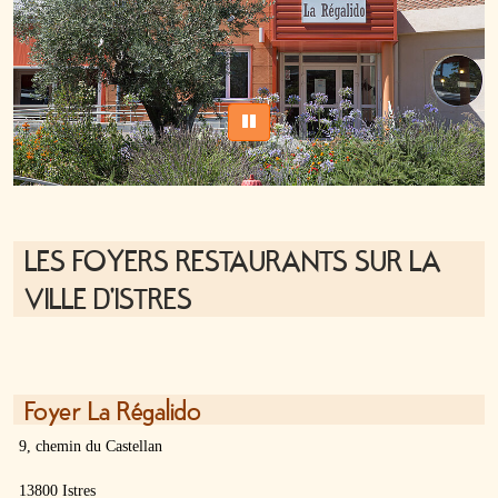
Halte répit
la
PAUSETO
Les
plaquettes
Affichage
légal
LES FOYERS RESTAURANTS SUR LA
Menu
Foyers
VILLE D'ISTRES
Opération
canicule
Foyer La Régalido
9, chemin du Castellan
13800 Istres