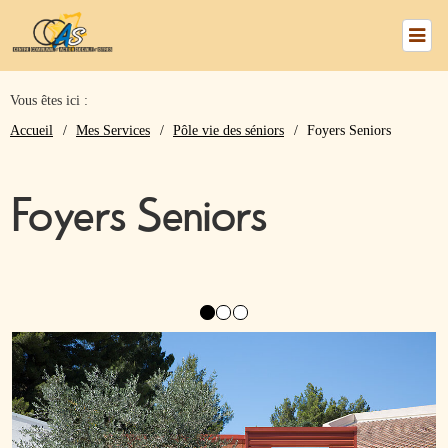
Vous êtes ici :
numéros
Accueil
Mes Services
Pôle vie des séniors
Foyers Seniors
utiles
Foyers Seniors
Nous
trouver
Le
CCAS
Mes
Services