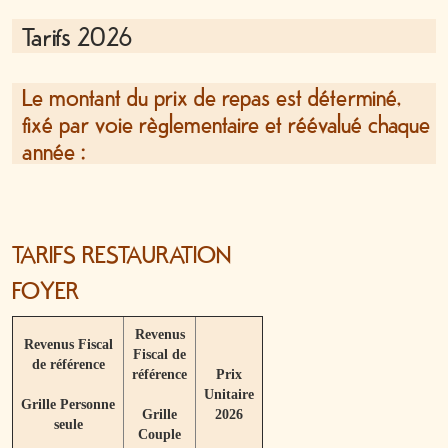
Tarifs 2026
Le montant du prix de repas est déterminé,
fixé par voie règlementaire et réévalué chaque
année :
TARIFS RESTAURATION
FOYER
Revenus
Revenus Fiscal
Fiscal de
de référence
référence
Prix
Unitaire
Grille Personne
Grille
2026
seule
Couple